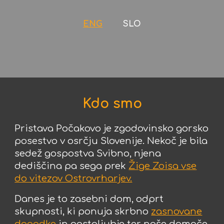
ENG
SLO
Kdo smo
Pristava Počakovo je zgodovinsko gorsko
posestvo v osrčju Slovenije. Nekoč je bila
sedež gospostva Svibno, njena
dediščina pa sega prek
Žige Zoisa vse
do vitezov Ostrovrharjev.
Danes je to zasebni dom, odprt
skupnosti, ki ponuja skrbno
zasnovane