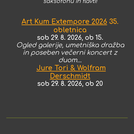
saksofonu in flavti!
Art Kum Extempore 2026
35.
obletnica
sob
29. 8. 2026, ob 15.
Ogled galerije, umetniška dražba
in poseben večerni koncert z
duom...
Jure Tori & Wolfram
Derschmidt
sob
29. 8. 2026, ob 20