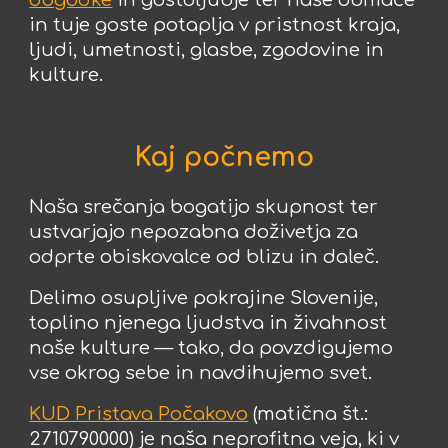
dogodke
in gostoljubje ter naše domače
in tuje goste potaplja v pristnost kraja,
ljudi, umetnosti, glasbe, zgodovine in
kulture.
Kaj počnemo
Naša srečanja bogatijo skupnost ter
ustvarjajo nepozabna doživetja za
odprte obiskovalce od blizu in daleč.
Delimo osupljive pokrajine Slovenije,
toplino njenega ljudstva in živahnost
naše kulture — tako, da povzdigujemo
vse okrog sebe in navdihujemo svet.
KUD Pristava Počakovo
(matična št.:
2710790000) je naša neprofitna veja, ki v