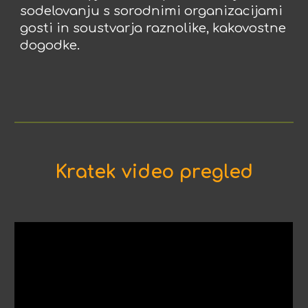
sodelovanju s sorodnimi organizacijami
gosti in soustvarja raznolike, kakovostne
dogodke.
Kratek video pregled