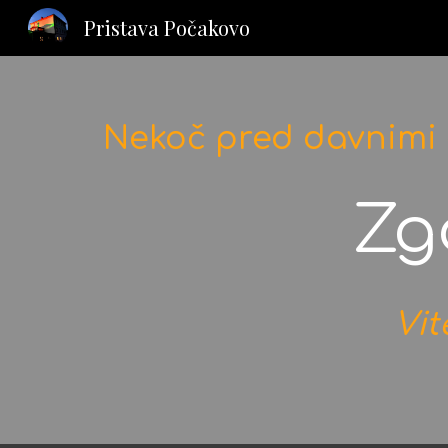
Pristava Počakovo
Sk
Nekoč pred davnimi 
Zg
Vit