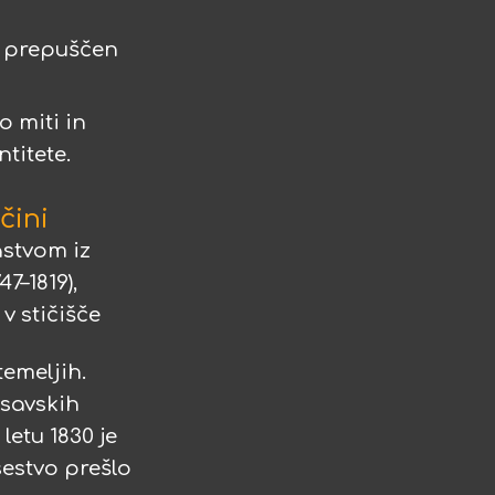
in prepuščen
o miti in
titete.
čini
astvom iz
7–1819),
 v stičišče
temeljih.
 savskih
letu 1830 je
sestvo prešlo