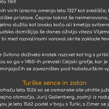
ta 1169.
nih virih izrecno omenja leta 1327 kot središče,
liške pristave. Čeprav takrat še neimenovana, 
etno služila kot lovska koča ali kmetija svibe
udska domišljija še danes oživlja viteza Vilje
 bi med razvalinami varoval skrite zaklade fe
 je Svibno doživelo kratek razcvet kot trg s prib
pa so ga v 1450-ih prevzeli Celjski grofje, kar 
minjajočih se zavezništev pod habsburškim v
Turške sence in zaton
Mohaču leta 1526 so se osmanske sile utrdile ju
jna območja. Jurij Gallenberg, zadnji iz rod
, je leta 1562 padel v boju s Turki, s čimer se 