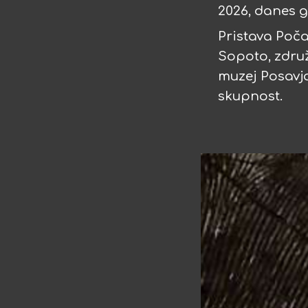
2026, danes g
Pristava Poč
Sopoto, združ
muzej Posavja
skupnost.