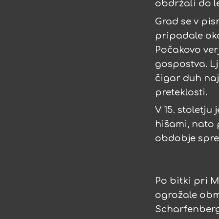
obdržali do le
Grad se v pis
pripadale oko
Počakovo verj
gospostva. Lj
čigar duh naj
preteklosti.
V 15. stoletju
hišami, nato 
obdobje spre
Po bitki pri 
ogrožale obme
Scharfenbergov