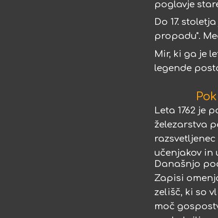
poglavje star
Do 17. stolet
propadu". Med
Mir, ki ga je 
legende posta
Pok
Leta 1762 je 
železarstva po
razsvetljenec 
učenjakov in 
Današnjo podo
Zapisi omenjaj
zelišč, ki so 
moč gospostva