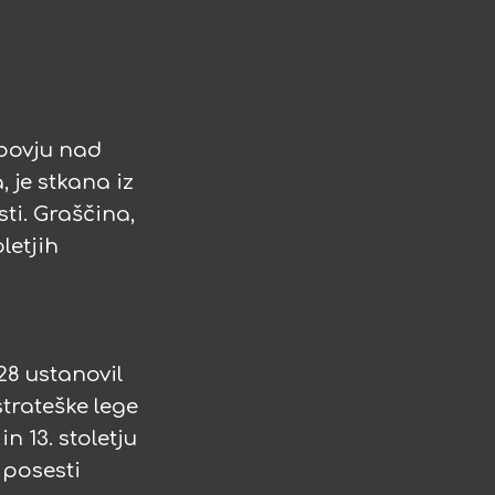
ibovju nad
 je stkana iz
ti. Graščina,
letjih
928 ustanovil
strateške lege
n 13. stoletju
 posesti