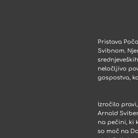
Pristava Poča
Svibnom. Njen
srednjeveških
neločljivo po
gospostva, k
Izročilo prav
Arnold Sviben
na pečini, ki 
so moč na Dol