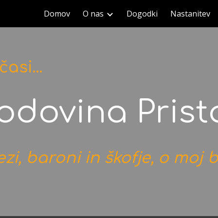
Domov
O nas
Dogodki
Nastanitev
ip to main content
Skip to navigat
časi
…
odovina Prist
ezi, baroni in škofje, o moj 