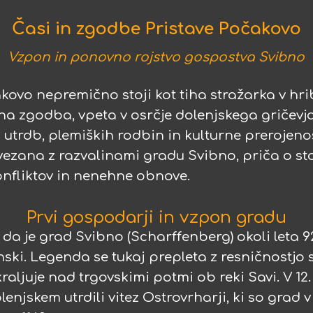
Časi in zgodbe Pristave Počakovo
Vzpon in ponovno rojstvo gospostva Svibno
kovo nepremično stoji kot tiha stražarka v hr
a zgodba, vpeta v osrčje dolenjskega gričevja,
 utrdb, plemiških rodbin in kulturne prerojenos
vezana z razvalinami gradu Svibno, priča o sto
onfliktov in nenehne obnove.
Prvi gospodarji in vzpon gradu
i, da je grad Svibno (Scharffenberg) okoli leta 
ski. Legenda se tukaj prepleta z resničnostjo 
kraljuje nad trgovskimi potmi ob reki Savi. V 12. i
enjskem utrdili vitez Ostrovrharji, ki so grad v