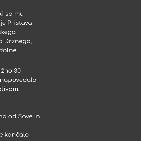
 ki so mu
je Pristava
nskega
ma Drznega,
vdalne
ližno 30
je napovedalo
plivom.
žno od Save in
u
je končalo