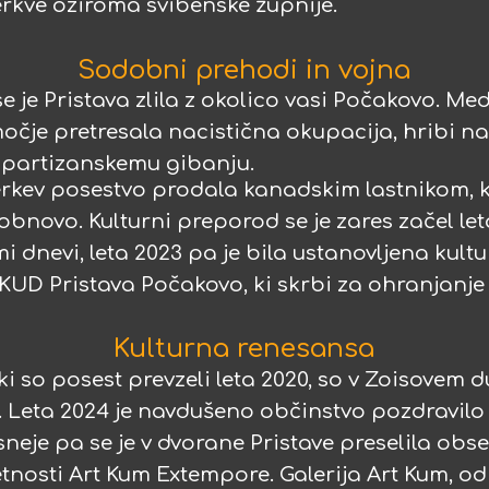
erkve oziroma svibenske župnije.
Sodobni prehodi in vojna
 se je Pristava zlila z okolico vasi Počakovo. Me
močje pretresala nacistična okupacija, hribi n
e partizanskemu gibanju.
cerkev posestvo prodala kanadskim lastnikom, ki
 obnovo. Kulturni preporod se je zares začel let
i dnevi, leta 2023 pa je bila ustanovljena kult
KUD Pristava Počakovo, ki skrbi za ohranjanje
Kulturna renesansa
 ki so posest prevzeli leta 2020, so v Zoisovem d
p. Leta 2024 je navdušeno občinstvo pozdravil
asneje pa se je v dvorane Pristave preselila obs
osti Art Kum Extempore. Galerija Art Kum, od