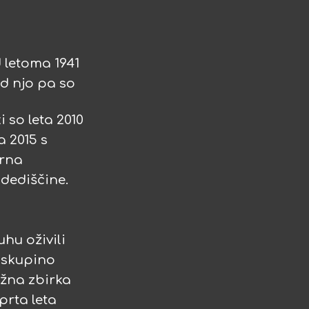
d letoma 1941
ad njo pa so
 so leta 2010
a 2015 s
urna
 dediščine.
uhu oživili
o skupino
ežna zbirka
prta leta