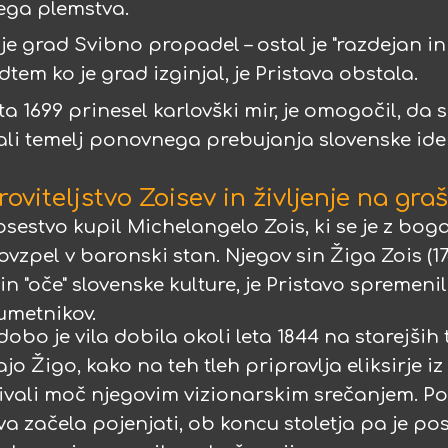
ega plemstva.
ja je grad Svibno propadel – ostal je "razdejan 
tem ko je grad izginjal, je Pristava obstala.
leta 1699 prinesel karlovški mir, je omogočil, da s
li temelj ponovnega prebujanja slovenske iden
roviteljstvo Zoisev in življenje na graš
posestvo kupil Michelangelo Zois, ki se je z bog
vzpel v baronski stan. Njegov sin Žiga Zois (174
in "oče" slovenske kulture, je Pristavo spremenil
umetnikov.
bo je vila dobila okoli leta 1844 na starejših 
o Žigo, kako na teh tleh pripravlja eliksirje iz
vlivali moč njegovim vizionarskim srečanjem. Po 
 začela pojenjati, ob koncu stoletja pa je po