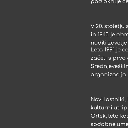
pod okrilje c
V 20. stoletju
in 1945 je ob
nudili zavetj
Leta 1991 je 
začeli s prvo
Srednjeveškim
organizacija 
Novi lastniki,
kulturni utri
Orlek, leto k
sodobne umetn